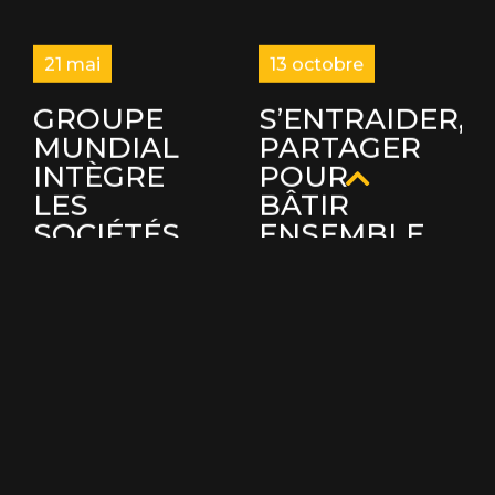
21 mai
13 octobre
GROUPE
S’ENTRAIDER,
MUNDIAL
PARTAGER
INTÈGRE
POUR
LES
BÂTIR
SOCIÉTÉS
ENSEMBLE,
LES MIEUX
C’EST LE
GÉRÉES AU
CAS DE LE
CANADA
DIRE!
« Les lauréates du
Groupe Mundial
programme des
investi 100 000$
Mieux gérées de
pour la Maison de la
2024 incarnent les
Famille de Sainte-
normes d’affaires
Marie et les familles
canadiennes les
de sa région.