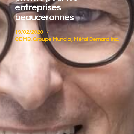
entreprises
beauceronnes
19/02/2020
CDMB
,
Groupe Mundial
,
Métal Bernard Inc.