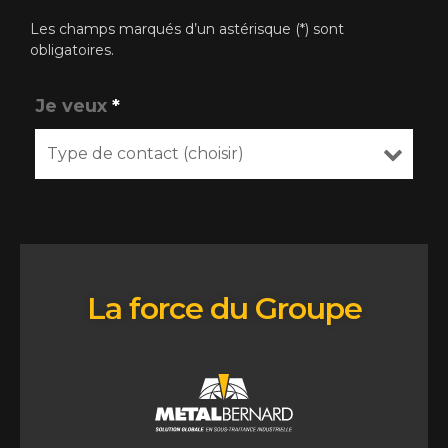
Les champs marqués d’un astérisque (*) sont
obligatoires.
Je veux
*
La force du Groupe
12, rue Napoléon-Couture Saint-Lambert-de-Lauzon
(Québec) Canada G0S 2W0
Tel: 418 889-0502
estimations@metalbernard.com