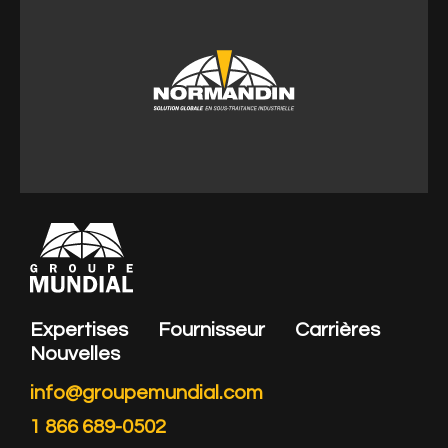
931, Chemin Milton St-Valérien-de-Milton (Québec)
Canada J0H 2B0
Tel: 450 549-2949
estimations@normandininc.com
Expertises
Fournisseur
Carrières
Nouvelles
info@groupemundial.com
1 866 689-0502