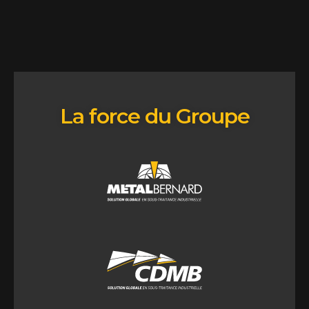
La force du Groupe
12, rue Napoléon-Couture Saint-Lambert-de-Lauzon
(Québec) Canada G0S 2W0
Tel: 418 889-0502
estimations@metalbernard.com
111, rue Léon-Vachon Saint-Lambert-de-Lauzon (Québec)
Canada G0S 2W0
Tel: 418 889-0502
estimations@metalbernard.com