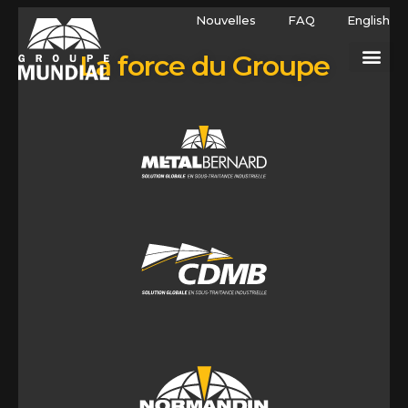
Nouvelles
FAQ
English
La force du Groupe
12, rue Napoléon-Couture Saint-Lambert-de-Lauzon
(Québec) Canada G0S 2W0
Tel: 418 889-0502
estimations@metalbernard.com
111, rue Léon-Vachon Saint-Lambert-de-Lauzon (Québec)
Canada G0S 2W0
Tel: 418 889-0502
estimations@metalbernard.com
931, Chemin Milton St-Valérien-de-Milton (Québec)
Canada J0H 2B0
Tel: 450 549-2949