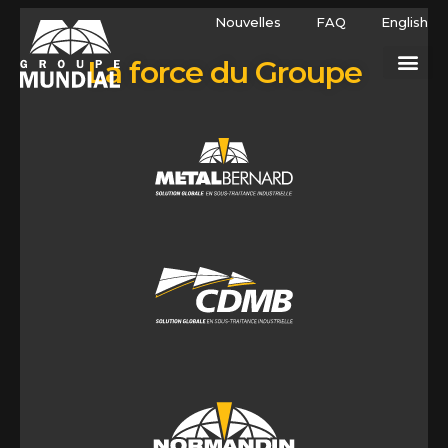
Nouvelles
FAQ
English
La force du Groupe
12, rue Napoléon-Couture Saint-Lambert-de-Lauzon
(Québec) Canada G0S 2W0
Tel: 418 889-0502
estimations@metalbernard.com
111, rue Léon-Vachon Saint-Lambert-de-Lauzon (Québec)
Canada G0S 2W0
Tel: 418 889-0502
estimations@metalbernard.com
931, Chemin Milton St-Valérien-de-Milton (Québec)
Canada J0H 2B0
Tel: 450 549-2949